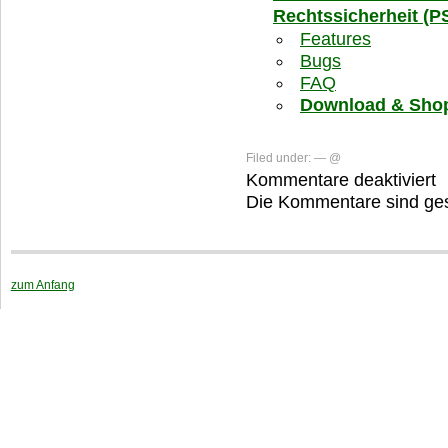
Rechtssicherheit (PS
Features
Bugs
FAQ
Download & Sho
Filed under: — @
Kommentare deaktiviert
fü
P
Die Kommentare sind ge
fü
D
zum Anfang