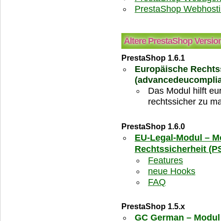
PrestaShop Webhosti
Ältere PrestaShop Versio
PrestaShop 1.6.1
Europäische Rechtss
(advancedeucompli
Das Modul hilft e
rechtssicher zu m
PrestaShop 1.6.0
EU-Legal-Modul – M
Rechtssicherheit (PS
Features
neue Hooks
FAQ
PrestaShop 1.5.x
GC German – Modul 