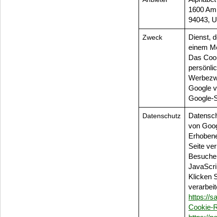
1600 Amp
94043, U
Zweck
Dienst, 
einem M
Das Cook
persönli
Werbezw
Google v
Google-
Datenschutz
Datensch
von Goo
Erhobene
Seite ver
Besucher
JavaScri
Klicken 
verarbei
https://s
Cookie-R