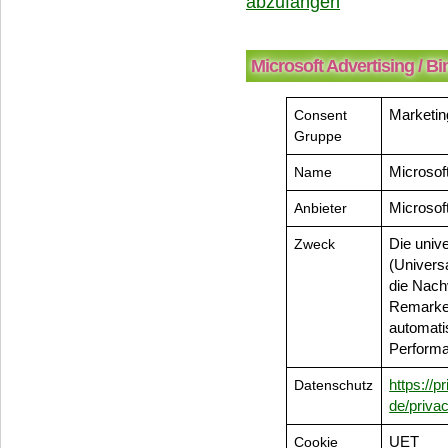
abzufangen
Microsoft Advertising / B
Consent
Marketin
Gruppe
Name
Microsof
Anbieter
Microsof
Zweck
Die univ
(Univers
die Nach
Remarket
automati
Perform
Datenschutz
https://p
de/priva
Cookie
UET