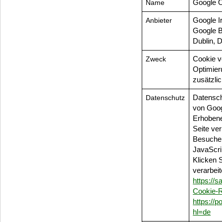
Name
Google O
Anbieter
Google I
Google B
Dublin, 
Zweck
Cookie v
Optimieru
zusätzli
Datenschutz
Datensch
von Goo
Erhobene
Seite ver
Besucher
JavaScri
Klicken 
verarbei
https://s
Cookie-R
https://
hl=de