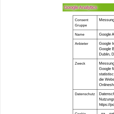
Google Analytics
Consent
Messung 
Gruppe
Name
Google A
Anbieter
Google I
Google B
Dublin, 
Zweck
Messung,
Google f
statisti
die Webs
Onlinesh
Datenschutz
Datensch
Nutzung
https://p
Cookie
_ga, _gat