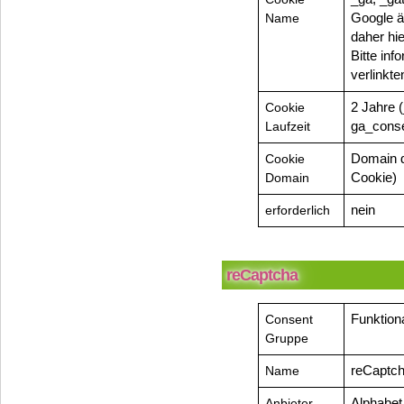
Name
Google ä
daher hie
Bitte inf
verlinkt
Cookie
2 Jahre (
Laufzeit
ga_conse
Cookie
Domain d
Domain
Cookie)
erforderlich
nein
reCaptcha
Consent
Funktiona
Gruppe
Name
reCaptc
Anbieter
Alphabet