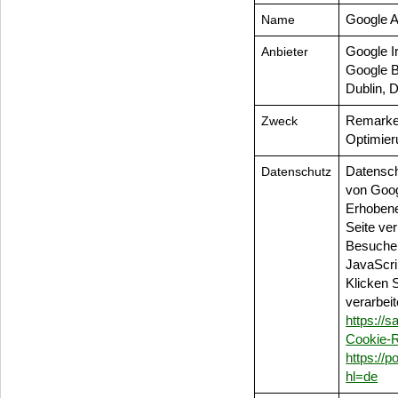
Name
Google 
Anbieter
Google I
Google B
Dublin, 
Zweck
Remarket
Optimier
Datenschutz
Datensch
von Goo
Erhobene
Seite ver
Besucher
JavaScri
Klicken 
verarbei
https://s
Cookie-R
https://
hl=de