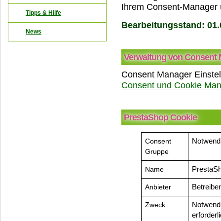
Ihrem Consent-Manager u
Tipps & Hilfe
Bearbeitungsstand: 01.
News
Verwaltung von Consent
Consent Manager Einstel
Consent und Cookie Ma
PrestaShop Cookie
Consent
Notwend
Gruppe
Name
PrestaSh
Anbieter
Betreibe
Zweck
Notwendi
erforderl