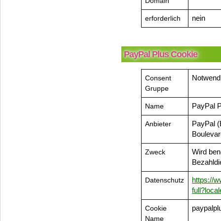
Domain
erforderlich
nein
PayPal Plus Cookie
Consent
Notwend
Gruppe
Name
PayPal P
Anbieter
PayPal (E
Boulevar
Zweck
Wird benö
Bezahldi
Datenschutz
https://
full?loc
Cookie
paypalpl
Name