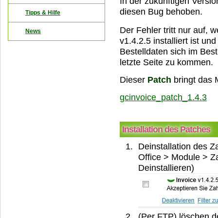
In der zukünftigen Versio
diesen Bug behoben.
Tipps & Hilfe
Der Fehler tritt nur auf,
News
v1.4.2.5 installiert ist 
Bestelldaten sich im Best
letzte Seite zu kommen.
Dieser
Patch
bringt das 
gcinvoice_patch_1.4.3
Installation des Patches
Deinstallation des
Office > Module > Za
Deinstallieren)
(Per FTP) löschen d