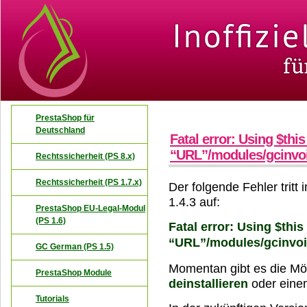
PrestaShop für
Deutschland
Fatal error: Using $thi
“URL”/modules/gcinvoi
Rechtssicherheit (PS 8.x)
Rechtssicherheit (PS 1.7.x)
Der folgende Fehler tritt
1.4.3 auf:
PrestaShop EU-Legal-Modul
(PS 1.6)
Fatal error: Using $this
“URL”/modules/gcinvoi
GC German (PS 1.5)
Momentan gibt es die Mög
PrestaShop Module
deinstallieren
oder eine
Tutorials