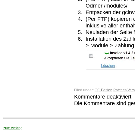
Odrner /modules/
Entpacken der gcinvo
(Per FTP) kopieren 
inklusive aller enth
Neuladen der Seite
Installation des Za
> Module > Zahlung >
Filed under:
GC Edition
,
Patches
,
Vers
Kommentare deaktiviert
fü
Fa
Die Kommentare sind ge
er
U
$t
w
zum Anfang
n