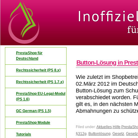
PrestaShop für
Deutschland
Button-Lösung in Pres
Rechtssicherheit (PS 8.x)
Wie zuletzt im Shopbetrei
Rechtssicherheit (PS 1.7.x)
02.März 2012 im Deutsc
Button-Lösung zum Schutz
PrestaShop EU-Legal-Modul
verabschiedet worden. F
(PS 1.6)
gilt es, in den nächsten
Abmahnungen zu schütz
GC German (PS 1.5)
PrestaShop Module
Filed under:
Aktuelles
,
Hilfe
,
PrestaSho
§312g
,
Buttonlösung
,
Gesetz
,
Geset
Tutorials