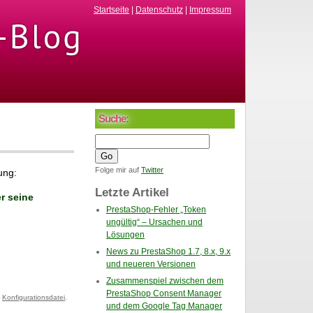
Startseite
|
Datenschutz
|
Impressum
Suche:
Folge mir auf
Twitter
ung:
Letzte Artikel
r seine
PrestaShop-Fehler „Token
ungültig“ – Ursachen und
Lösungen
News zu PrestaShop 1.7, 8.x, 9.x
und neueren Versionen
Zusammenspiel zwischen dem
PrestaShop Consent Manager
,
Konfigurationsdatei
,
und dem Google Tag Manager