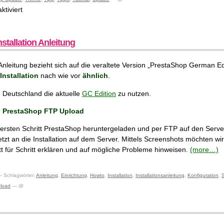
für
tiviert
PrestaShop-
Meldung:
Aktuelles
stallation Anleitung
Thema
nicht
Anleitung bezieht sich auf die veraltete Version „PrestaShop German Edi
verfügbar
Installation
nach wie vor
ähnlich
.
 Deutschland die aktuelle
GC Edition
zu nutzen.
: PrestaShop FTP Upload
ersten Schritt PrestaShop heruntergeladen und per FTP auf den Serv
etzt an die Installation auf dem Server. Mittels Screenshots möchten wi
itt für Schritt erklären und auf mögliche Probleme hinweisen.
(more…)
 Schlagwörter:
Anleitung
,
Einrichtung
,
Howto
,
Installation
,
Installationsanleitung
,
Konfiguration
,
S
load
— @