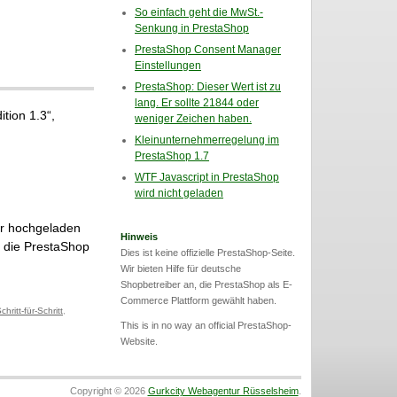
So einfach geht die MwSt.-
Senkung in PrestaShop
PrestaShop Consent Manager
Einstellungen
PrestaShop: Dieser Wert ist zu
lang. Er sollte 21844 oder
tion 1.3“,
weniger Zeichen haben.
Kleinunternehmerregelung im
PrestaShop 1.7
WTF Javascript in PrestaShop
wird nicht geladen
er hochgeladen
Hinweis
r die PrestaShop
Dies ist keine offizielle PrestaShop-Seite.
Wir bieten Hilfe für deutsche
Shopbetreiber an, die PrestaShop als E-
Commerce Plattform gewählt haben.
chritt-für-Schritt
,
This is in no way an official PrestaShop-
Website.
Copyright © 2026
Gurkcity Webagentur Rüsselsheim
.