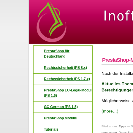
PrestaShop für
Deutschland
PrestaShop-M
Rechtssicherheit (PS 8.x)
Nach der Instal
Rechtssicherheit (PS 1.7.x)
Aktuelles Thema
Berechtigunge
PrestaShop EU-Legal-Modul
(PS 1.6)
Möglicherweise 
GC German (PS 1.5)
(more…)
PrestaShop Module
Filed under:
Tipps
— Sc
Tutorials
prestashop
,
PrestaSh