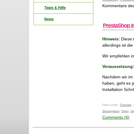
Kommentare deak
Tipps & Hilfe
News
PrestaShop In
Hinweis:
Diese 
allerdings ist die
Wir empfehlen in
Voraussetzung
Nachdem wir im 
haben, geht es j
Installation Schr
Filed under:
Tutorials
—
Shopsystem
,
Tipps
,
Up
Comments (6)