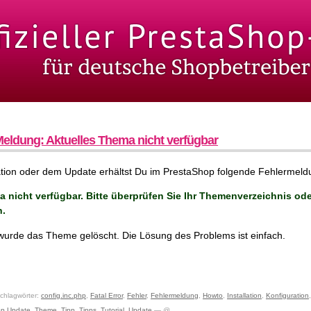
eldung: Aktuelles Thema nicht verfügbar
lation oder dem Update erhältst Du im PrestaShop folgende Fehlermeld
 nicht verfügbar. Bitte überprüfen Sie Ihr Themenverzeichnis ode
n.
wurde das Theme gelöscht. Die Lösung des Problems ist einfach.
hlagwörter:
config.inc.php
,
Fatal Error
,
Fehler
,
Fehlermeldung
,
Howto
,
Installation
,
Konfiguration
op Update
,
Theme
,
Tipp
,
Tipps
,
Tutorial
,
Update
— @