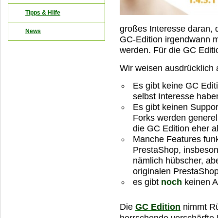
Tipps & Hilfe
großes Interesse daran, 
News
GC-Edition irgendwann ma
werden. Für die GC Edit
Wir weisen ausdrücklich 
Es gibt keine GC Edi
selbst Interesse haben
Es gibt keinen Support
Forks werden generel
die GC Edition eher a
Manche Features funk
PrestaShop, insbeso
nämlich hübscher, ab
originalen PrestaShop
es gibt
noch
keinen A
Die
GC Edition
nimmt Rüc
herrschende verschärfte