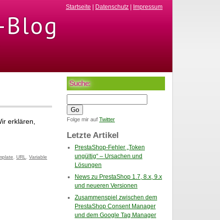
Startseite
|
Datenschutz
|
Impressum
Suche:
Folge mir auf
Twitter
r erklären,
Letzte Artikel
PrestaShop-Fehler „Token
ungültig“ – Ursachen und
mplate
,
URL
,
Variable
Lösungen
News zu PrestaShop 1.7, 8.x, 9.x
und neueren Versionen
Zusammenspiel zwischen dem
PrestaShop Consent Manager
und dem Google Tag Manager