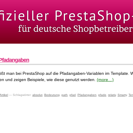
r Pfadangaben
ößt man bei PrestaShop auf die Pfadangaben-Variablen im Template. Wi
en und zeigen Beispiele, wie diese genutzt werden.
(more…)
Artikel
— Schlagwörter:
absolut
,
Bedeutung
,
path
,
pfad
,
Pfadangaben
,
pfade
,
relativ
,
Smarty
,
Te