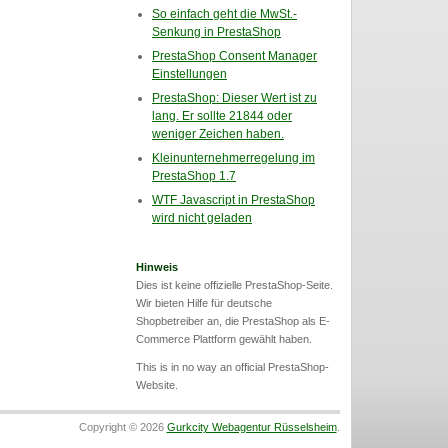
So einfach geht die MwSt.-
Senkung in PrestaShop
PrestaShop Consent Manager
Einstellungen
PrestaShop: Dieser Wert ist zu
lang. Er sollte 21844 oder
weniger Zeichen haben.
Kleinunternehmerregelung im
PrestaShop 1.7
WTF Javascript in PrestaShop
wird nicht geladen
Hinweis
Dies ist keine offizielle PrestaShop-Seite.
Wir bieten Hilfe für deutsche
Shopbetreiber an, die PrestaShop als E-
Commerce Plattform gewählt haben.
This is in no way an official PrestaShop-
Website.
Copyright © 2026
Gurkcity Webagentur Rüsselsheim
.