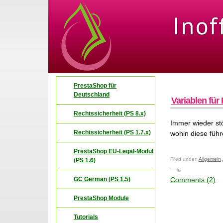
PrestaShop für
Deutschland
Variablen fü
Rechtssicherheit (PS 8.x)
Immer wieder st
Rechtssicherheit (PS 1.7.x)
wohin diese führ
PrestaShop EU-Legal-Modul
Filed under:
Allgemein
,
(PS 1.6)
— @
GC German (PS 1.5)
Comments (2)
PrestaShop Module
Tutorials