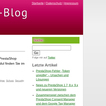
Startseite
|
Datenschutz
|
Impressum
Suche:
Folge mir auf
Twitter
 PrestaShop
dul finden Sie im
Letzte Artikel
PrestaShop-Fehler „Token
ungültig“ – Ursachen und
Lösungen
alyse
,
Schutz
,
Security
,
News zu PrestaShop 1.7, 8.x, 9.x
und neueren Versionen
Zusammenspiel zwischen dem
PrestaShop Consent Manager
und dem Google Tag Manager