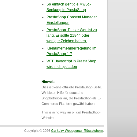
So einfach geht die MwSt.-
Senkung in PrestaShop
PrestaShop Consent Manager
Einstellungen
PrestaShop: Dieser Wert ist zu
lang. Er sollte 21844 oder
weniger Zeichen haben.
Kleinunternehmerregelung im
PrestaShop 1.7
WTF Javascript in PrestaShop
wird nicht geladen
Hinweis
Dies ist keine offizielle PrestaShop-Seite.
Wir bieten Hilfe für deutsche
Shopbetreiber an, die PrestaShop als E-
Commerce Plattform gewählt haben.
This is in no way an official PrestaShop-
Website.
Copyright © 2026
Gurkcity Webagentur Rüsselsheim
.