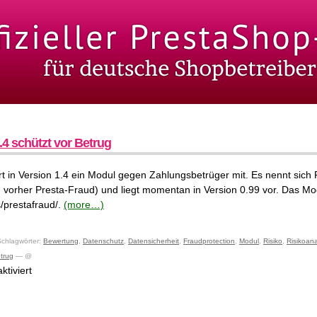
4 schützt vor Betrug
rt in Version 1.4 ein Modul gegen Zahlungsbetrüger mit. Es nennt sich
ß vorher Presta-Fraud) und liegt momentan in Version 0.99 vor. Das Mo
/prestafraud/.
(more…)
chlagwörter:
Bewertung
,
Datenschutz
,
Datensicherheit
,
Fraudprotection
,
Modul
,
Risiko
,
Risikoan
trug
— @
für
tiviert
PrestaShop
1.4
schützt