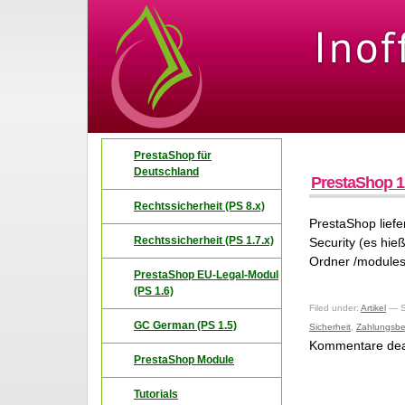
PrestaShop für
Deutschland
PrestaShop 1.
Rechtssicherheit (PS 8.x)
PrestaShop liefe
Rechtssicherheit (PS 1.7.x)
Security (es hie
Ordner /modules
PrestaShop EU-Legal-Modul
(PS 1.6)
Filed under:
Artikel
— S
GC German (PS 1.5)
Sicherheit
,
Zahlungsbe
Kommentare deak
PrestaShop Module
Tutorials