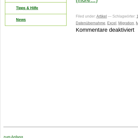
(more…)
Tipps & Hilfe
Filed under:
Artikel
— Schlagwörter:
News
Datenübernahme
,
Excel
,
Migration
,
Kommentare deaktiviert
fü
D
U
P
1
u
V
1
zum Anfang