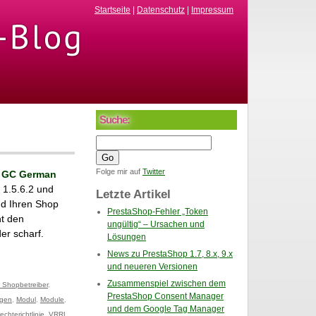
Startseite
|
Datenschutz
|
Impressum
Suche:
Folge mir auf
Twitter
n
GC German
 1.5.6.2 und
Letzte Artikel
nd Ihren Shop
PrestaShop-Fehler „Token
ht den
ungültig“ – Ursachen und
er scharf.
Lösungen
News zu PrestaShop 1.7, 8.x, 9.x
und neueren Versionen
Zusammenspiel zwischen dem
 Shopbetreiber
,
PrestaShop Consent Manager
ngen
,
Modul
,
Module
,
und dem Google Tag Manager
chterichtlinie
,
VRRL
,