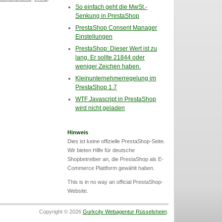
So einfach geht die MwSt.-
Senkung in PrestaShop
PrestaShop Consent Manager
Einstellungen
PrestaShop: Dieser Wert ist zu
lang. Er sollte 21844 oder
weniger Zeichen haben.
Kleinunternehmerregelung im
PrestaShop 1.7
WTF Javascript in PrestaShop
wird nicht geladen
Hinweis
Dies ist keine offizielle PrestaShop-Seite.
Wir bieten Hilfe für deutsche
Shopbetreiber an, die PrestaShop als E-
Commerce Plattform gewählt haben.
This is in no way an official PrestaShop-
Website.
Copyright © 2026
Gurkcity Webagentur Rüsselsheim
.