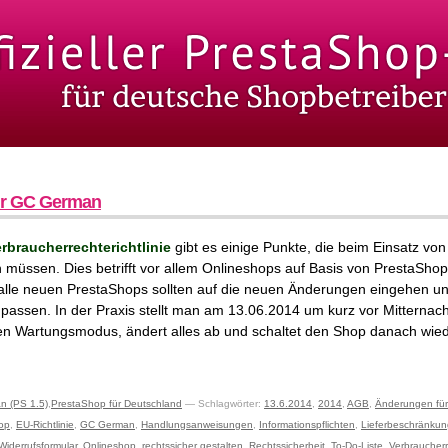
ür GC German
rbraucherrechterichtlinie
gibt es einige Punkte, die beim Einsatz vo
müssen. Dies betrifft vor allem Onlineshops auf Basis von PrestaShop
h alle neuen PrestaShops sollten auf die neuen Änderungen eingehen u
assen. In der Praxis stellt man am 13.06.2014 um kurz vor Mitternac
en Wartungsmodus, ändert alles ab und schaltet den Shop danach wied
 (PS 1.5)
,
PrestaShop für Deutschland
— Schlagwörter:
13.6.2014
,
2014
,
AGB
,
Änderungen für
op
,
EU-Richtlinie
,
GC German
,
Handlungsanweisungen
,
Informationspflichten
,
Lieferbeschränku
Widerrufsformular
,
Onlineshop
,
rechtssicher gestalten
,
Rechtssicherheit
,
To-Do-Liste
,
Verbraucherre