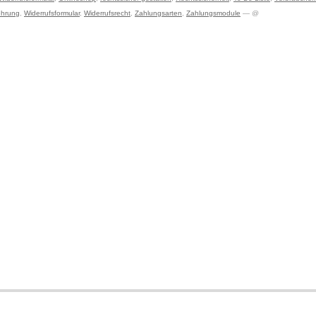
ehrung
,
Widerrufsformular
,
Widerrufsrecht
,
Zahlungsarten
,
Zahlungsmodule
— @