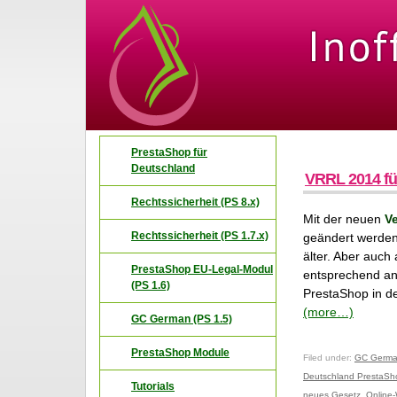
PrestaShop für
Deutschland
VRRL 2014 f
Rechtssicherheit (PS 8.x)
Mit der neuen
Ve
Rechtssicherheit (PS 1.7.x)
geändert werden 
älter. Aber auc
PrestaShop EU-Legal-Modul
entsprechend anp
(PS 1.6)
PrestaShop in d
(more…)
GC German (PS 1.5)
PrestaShop Module
Filed under:
GC German
Deutschland PrestaSh
Tutorials
neues Gesetz
,
Online-