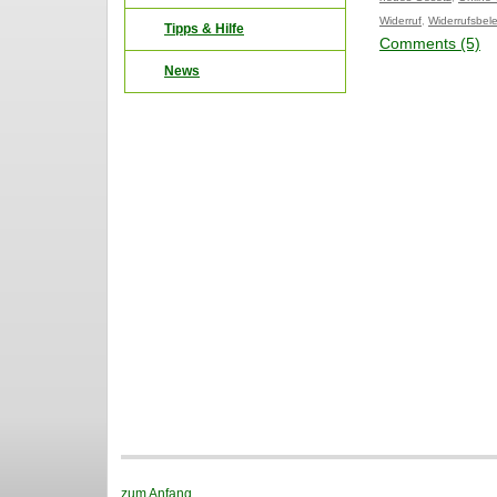
Widerruf
,
Widerrufsbel
Tipps & Hilfe
Comments (5)
News
zum Anfang