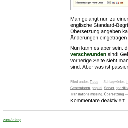
Man gelangt nun zu einer
englische Standard-Begri
Übersetzung angeben kan
Änderungen eingetragen k
Nun kann es aber sein, 
verschwunden
sind! Ge
vorherige Seite sieht man
sind. Aber was ist passie
Filed under:
Tipps
— Schlagwörter:
.
Generatoren
,
php.ini
,
Server
,
spezifi
Translations missing
,
Übersetzung
—
Kommentare deaktiviert
fü
Ü
v
n
zum Anfang
Ak