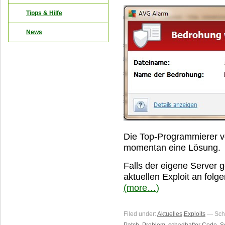
Tipps & Hilfe
News
Die Top-Programmierer v
momentan eine Lösung.
Falls der eigene Server
aktuellen Exploit an folg
(more…)
Filed under:
Aktuelles
,
Exploits
— Schl
Patch
,
Problem
,
schadhafter Code
,
S