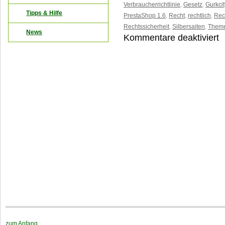
Verbraucherrichtlinie
,
Gesetz
,
Gurkcit
Tipps & Hilfe
PrestaShop 1.6
,
Recht
,
rechtlich
,
Rec
Rechtssicherheit
,
Silbersaiten
,
Them
News
Kommentare deaktiviert
fü
N
M
z
V
d
R
fü
P
1
zum Anfang