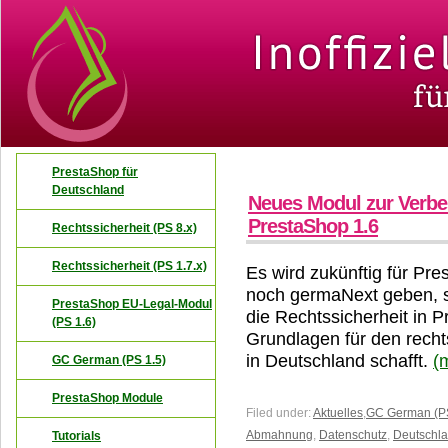
PrestaShop für
Deutschland
Neues Modul zur Verbes
PrestaShop 1.6
Rechtssicherheit (PS 8.x)
Rechtssicherheit (PS 1.7.x)
Es wird zukünftig für P
noch germaNext geben, s
PrestaShop EU-Legal-Modul
die Rechtssicherheit in 
(PS 1.6)
Grundlagen für den rech
in Deutschland schafft.
(
GC German (PS 1.5)
PrestaShop Module
Filed under:
Aktuelles
,
GC German (PS
Abmahnung
,
Datenschutz
,
Deutschl
Tutorials