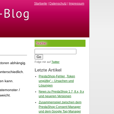
Startseite
|
Datenschutz
|
Impressum
Suche:
Folge mir auf
Twitter
ktoren abhängig.
Letzte Artikel
nterschiedlich.
PrestaShop-Fehler „Token
den kann.
ungültig“ – Ursachen und
Lösungen
atemonster /
News zu PrestaShop 1.7, 8.x, 9.x
weicht.
und neueren Versionen
Zusammenspiel zwischen dem
PrestaShop Consent Manager
und dem Google Tag Manager