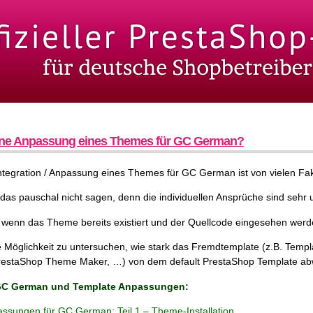
ine Anpassung eines Themes für GC German?
Integration / Anpassung eines Themes für GC German ist von vielen Fa
h das pauschal nicht sagen, denn die individuellen Ansprüche sind sehr u
es, wenn das Theme bereits existiert und der Quellcode eingesehen wer
 Möglichkeit zu untersuchen, wie stark das Fremdtemplate (z.B. Templ
restaShop Theme Maker, …) von dem default PrestaShop Template ab
 GC German und Template Anpassungen:
sungen für GC German: Teil 1 – Theme-Installation