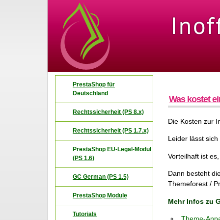
PrestaShop für
Deutschland
Was kostet e
Rechtssicherheit (PS 8.x)
Die Kosten zur 
Rechtssicherheit (PS 1.7.x)
Leider lässt sic
PrestaShop EU-Legal-Modul
Vorteilhaft ist 
(PS 1.6)
Dann besteht die
GC German (PS 1.5)
Themeforest / P
PrestaShop Module
Mehr Infos zu
Tutorials
Theme-Anpas