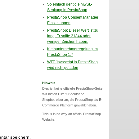
So einfach geht die MwSt.-
Senkung in PrestaShop
PrestaShop Consent Manager
Einstellungen
PrestaShop: Dieser Wert ist zu
lang. Er sollte 21844 oder
weniger Zeichen haben.
Kleinunternehmerregelung im
PrestaShop 1.7
WTF Javascript in PrestaShop
wird nicht geladen
Hinweis
Dies ist keine offizielle PrestaShop-Seite.
Wir bieten Hilfe für deutsche
Shopbetreiber an, die PrestaShop als E-
Commerce Plattform gewählt haben.
This is in no way an official PrestaShop-
Website.
ntar speichern.