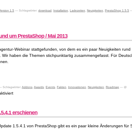
Version 1.5
— Schlagwörter:
download
,
Installation
,
Ladezeiten
,
Neuigkeiten
,
PrestaShop 1.5.5
—
rund um PrestaShop / Mai 2013
 Agentur-Webinar stattgefunden, von dem es ein paar Neuigkeiten run
t. Wir haben die Themen stichpunktartig zusammengefasst. Für Deutsch
onen.
 Schlagwörter:
Addons
,
Awards
,
Events
,
Fakten
,
Innovationen
,
Neuigkeiten
,
Roadmap
— @
für
tiviert
Neuigkeiten
rund
um
5.4.1 erschienen
PrestaShop
/
date 1.5.4.1 von PrestaShop gibt es ein paar kleine Änderungen für 
Mai