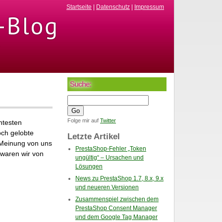
Startseite
|
Datenschutz
|
Impressum
Suche:
Folge mir auf
Twitter
htesten
och gelobte
Letzte Artikel
e Meinung von uns
PrestaShop-Fehler „Token
 waren wir von
ungültig“ – Ursachen und
Lösungen
News zu PrestaShop 1.7, 8.x, 9.x
und neueren Versionen
Zusammenspiel zwischen dem
PrestaShop Consent Manager
und dem Google Tag Manager