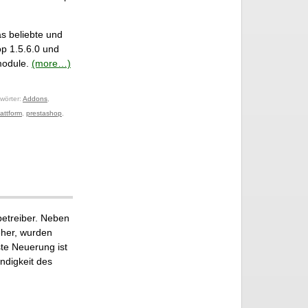
s beliebte und
p 1.5.6.0 und
module.
(more…)
wörter:
Addons
,
lattform
,
prestashop
,
betreiber. Neben
eher, wurden
ste Neuerung ist
ndigkeit des