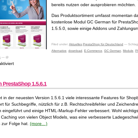
bereits nutzen oder ausprobieren möchten.
Das Produktsortiment umfasst momentan da
kostenlose Modul GC German für PrestaSho
1.5.5.0, sowie einige Addons und Zahlungs
Filed under:
Aktuelles
,
PrestaShop für Deutschland
— Schlag
Alternative
,
download
,
E-Commerce
,
GC German
,
Module
,
P
e
— @
für
tiviert
Neuer
Shop
für
n PrestaShop 1.5.6.1
PrestaShop
Addons
t in der neuesten Version 1.5.6.1 viele interessante Features für Shop
und
rt für Suchbegriffe, nützlich für z.B. Rechtschreibfehler und Zeichendr
Module
en eingeführt und einige HTML-Markup-Fehler verbessert. Wohl wichtig
s Caching von vielen Object Models, was eine verbesserte Ladegeschwi
zur Folge hat.
(more…)