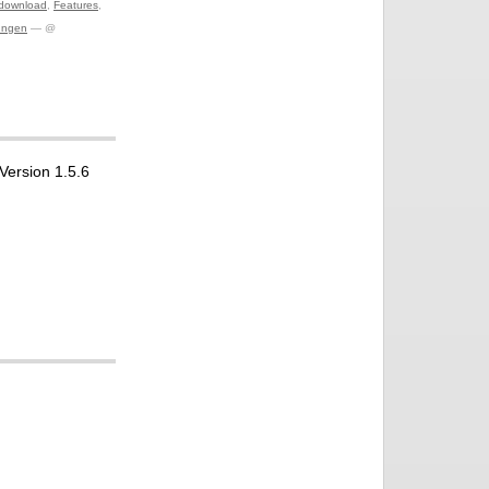
download
,
Features
,
ungen
— @
Version 1.5.6