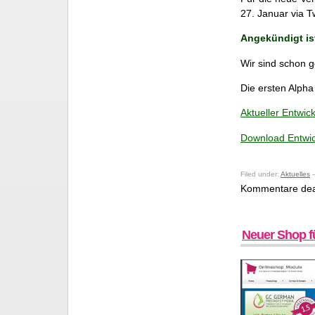
27. Januar via Tw
Angekündigt ist
Wir sind schon 
Die ersten Alpha
Aktueller Entwic
Download Entwic
Filed under:
Aktuelles
—
Kommentare deak
Neuer Shop f