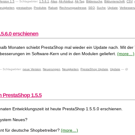
Version 1.5
— Schlagwörter:
1.5.6.1
,
Alias
,
Alt-Attribut
,
Alt-Tag
,
Bildersuche
,
Bildunterschrift
,
CSV
,
euigkeiten
,
prestashop
,
Produkte
,
Rabatt
,
Rechnungsadresse
,
SEO
,
Suche
,
Update
,
Verbesser
5.6.0 erschienen
alb Monaten schiebt PrestaShop mal wieder ein Update nach. Mit der 
rbesserungen im Software-Kern und in den Modulen geliefert.
(more…)
 Schlagwörter:
neue Version
,
Neuerungen
,
Neuigkeiten
,
PrestaShop Update
,
Update
— @
n PrestaShop 1.5.5
aten Entwicklungszeit ist heute PrestaShop 1.5.5.0 erschienen.
System Neues?
ant für deutsche Shopbetreiber?
(more…)