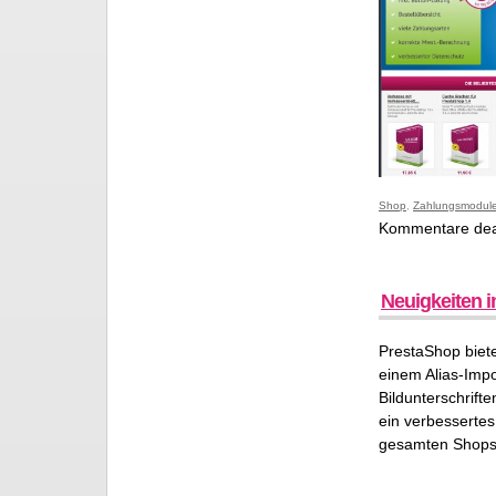
Shop
,
Zahlungsmodul
Kommentare deak
Neuigkeiten i
PrestaShop biete
einem Alias-Impo
Bildunterschrift
ein verbesserte
gesamten Shops 