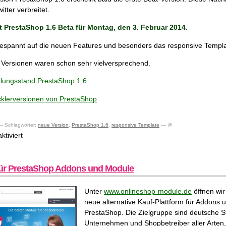
Messe
itter verbreitet.
in
München
 PrestaShop 1.6 Beta für Montag, den 3. Februar 2014.
gespannt auf die neuen Features und besonders das responsive Templa
 Versionen waren schon sehr vielversprechend.
klungsstand PrestaShop 1.6
klerversionen von PrestaShop
 Schlagwörter:
neue Version
,
PrestaShop 1.6
,
responsive Template
— @
für
tiviert
Ankündigung
PrestaShop
1.6
ür PrestaShop Addons und Module
erste
Beta
Unter
www.onlineshop-module.de
öffnen wir
neue alternative Kauf-Plattform für Addons 
PrestaShop. Die Zielgruppe sind deutsche S
Unternehmen und Shopbetreiber aller Arten