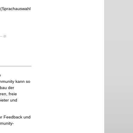
n (Sprachauswahl
— @
e
ommunity kann so
fbau der
en, freie
ieter und
ehr Feedback und
mmunity-