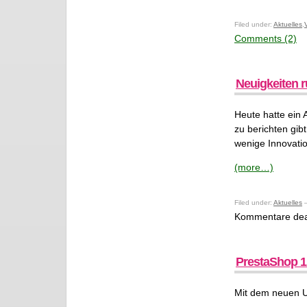
Filed under:
Aktuelles
,
Comments (2)
Neuigkeiten 
Heute hatte ein
zu berichten gib
wenige Innovati
(more…)
Filed under:
Aktuelles
—
Kommentare deak
PrestaShop 1.
Mit dem neuen Up