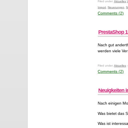
Filed under:
Aktuelles
,
Import
,
Neuerungen
,
N
Comments (2)
PrestaShop 1.
Nach gut anderth
werden viele Ve
Filed under:
Aktuelles
—
Comments (2)
Neuigkeiten i
Nach einigen Mon
Was bietet das 
Was ist interess