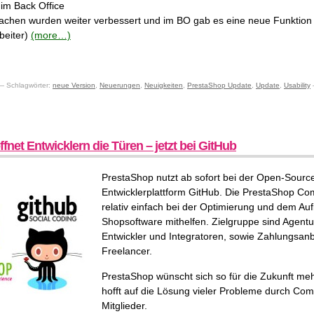
 im Back Office
Sachen wurden weiter verbessert und im BO gab es eine neue Funktio
beiter)
(more…)
 Schlagwörter:
neue Version
,
Neuerungen
,
Neuigkeiten
,
PrestaShop Update
,
Update
,
Usability
fnet Entwicklern die Türen – jetzt bei GitHub
PrestaShop nutzt ab sofort bei der Open-Sourc
Entwicklerplattform GitHub. Die PrestaShop C
relativ einfach bei der Optimierung und dem Au
Shopsoftware mithelfen. Zielgruppe sind Agentur
Entwickler und Integratoren, sowie Zahlungsanb
Freelancer.
PrestaShop wünscht sich so für die Zukunft m
hofft auf die Lösung vieler Probleme durch Co
Mitglieder.