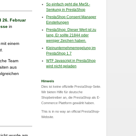
So einfach geht die MwSt.-
Senkung in PrestaShop
PrestaShop Consent Manager
d 26. Februar
Einstellungen
sse
in
PrestaShop: Dieser Wert ist zu
lang. Er sollte 21844 oder
weniger Zeichen haben.
 mit einem
Kleinunternehmerregelung im
t.
PrestaShop 1.7
sche Team
WTF Javascript in PrestaShop
wird nicht geladen
aiten aus
olgreichen
Hinweis
Dies ist keine offizielle PrestaShop-Seite.
Wir bieten Hilfe für deutsche
Shopbetreiber an, die PrestaShop als E-
Commerce Plattform gewählt haben.
This is in no way an official PrestaShop-
Website.
hricht wurde am