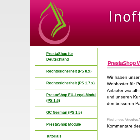
PrestaShop für
Deutschland
PrestaShop W
Rechtssicherheit (PS 8.x)
Wir haben unser
Rechtssicherheit (PS 1.7.x)
Webhoster für Pr
Anbieter wie all
PrestaShop EU-Legal-Modul
und unseren Kun
(PS 1.6)
den besseren Pa
GC German (PS 1.5)
Filed under:
Aktuelles
,
PrestaShop Module
Kommentare deak
Tutorials