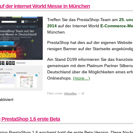
im
uf der Internet World Messe in München
Vergleich
Treffen Sie das PrestaShop-Team am
25. un
2014
auf der Internet World
E-Commerce-Me
München.
PrestaShop hat dies auf der eigenen Website
riesigen Banner auf der Startseite angekündig
Am Stand D199 informieren Sie das französi
gemeinsam mit dem Platinum Partner Silbers
Deutschland über die Möglichkeiten eines erf
Onlineshops.
(more…)
Filed under:
Aktuelles
— @
für
tiviert
PrestaShop
auf
der
PrestaShop 1.6 erste Beta
Internet
World
sion PrestaShop 1.6 erscheint bald die erste Beta-Version. Diese Nac