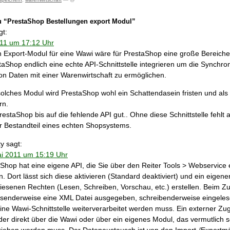
 “PrestaShop Bestellungen export Modul”
gt:
011 um 17:12 Uhr
 Export-Modul für eine Wawi wäre für PrestaShop eine große Bereiche
staShop endlich eine echte API-Schnittstelle integrieren um die Synchro
on Daten mit einer Warenwirtschaft zu ermöglichen.
olches Modul wird PrestaShop wohl ein Schattendasein fristen und als
rn.
restaShop bis auf die fehlende API gut.. Ohne diese Schnittstelle fehlt 
er Bestandteil eines echten Shopsystems.
ty
sagt:
ai 2011 um 15:19 Uhr
Shop hat eine eigene API, die Sie über den Reiter Tools > Webservice 
. Dort lässt sich diese aktivieren (Standard deaktiviert) und ein eigene
esenen Rechten (Lesen, Schreiben, Vorschau, etc.) erstellen. Beim Zug
esenderweise eine XML Datei ausgegeben, schreibenderweise eingeles
ine Wawi-Schnittstelle weiterverarbeitet werden muss. Ein externer Zugri
er direkt über die Wawi oder über ein eigenes Modul, das vermutlich s
ieben werden muss. Der Datenaustausch ist von den Import-/Exportmö