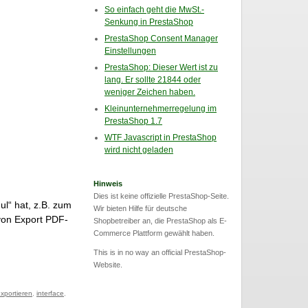
So einfach geht die MwSt.-
Senkung in PrestaShop
PrestaShop Consent Manager
Einstellungen
PrestaShop: Dieser Wert ist zu
lang. Er sollte 21844 oder
weniger Zeichen haben.
Kleinunternehmerregelung im
PrestaShop 1.7
WTF Javascript in PrestaShop
wird nicht geladen
Hinweis
Dies ist keine offizielle PrestaShop-Seite.
l“ hat, z.B. zum
Wir bieten Hilfe für deutsche
 von Export PDF-
Shopbetreiber an, die PrestaShop als E-
Commerce Plattform gewählt haben.
This is in no way an official PrestaShop-
Website.
xportieren
,
interface
,