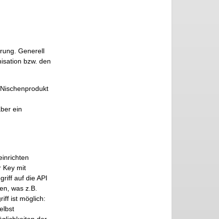
rung. Generell
nisation bzw. den
 Nischenprodukt
aber ein
einrichten
r Key mit
riff auf die API
en, was z.B.
ff ist möglich:
elbst
glichkeiten der