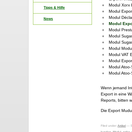
Modul Xorx 
Tipps & Hilfe
Modul Expor
Modul Décla
News
Modul Expor
Modul Prest
Modul Sugar
Modul Sugar
Modul Modul
Modul VAT E
Modul Expor
Modul Atoo
Modul Atoo-
Wenn jemand Int
Export in eine W
Reports, bitten
Die Export Mudu
Filed under:
Artikel
— S
kunden
,
Modul
,
order
,