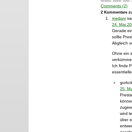
Comments (2)
2 Kommentare zu
medani
sa
24. Mai 2
Gerade ein
sollte Pre
Abgleich v
Ohne ein s
verkümme
Ich finde P
essentiell
gurkci
25. M
Presta
können
zugewi
wird l
über e
entwed
geschr