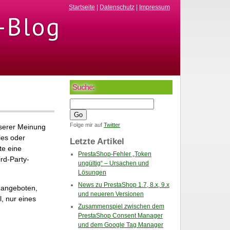
Startseite
|
Datenschutz
|
Impressum
Suche:
Folge mir auf
Twitter
serer Meinung
ies oder
Letzte Artikel
te eine
PrestaShop-Fehler „Token
rd-Party-
ungültig“ – Ursachen und
Lösungen
News zu PrestaShop 1.7, 8.x, 9.x
 angeboten,
und neueren Versionen
, nur eines
Zusammenspiel zwischen dem
PrestaShop Consent Manager
und dem Google Tag Manager