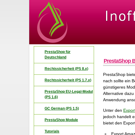
PrestaShop für
Deutschland
PrestaShop B
Rechtssicherheit (PS 8.x)
PrestaShop biet
Rechtssicherheit (PS 1.7.x)
nach sollte ein 
günstigeres Modu
PrestaShop EU-Legal-Modul
Alternative dazu
(PS 1.6)
Anwendung ansc
GC German (PS 1.5)
Unter den
Expor
jedoch handelt e
PrestaShop Module
bietet den Expor
Tutorials
Export Amaz