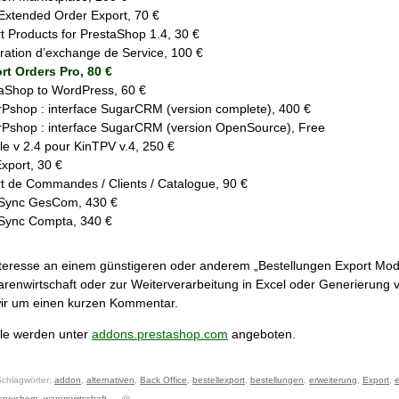
Extended Order Export, 70 €
t Products for PrestaShop 1.4, 30 €
ration d’exchange de Service, 100 €
t Orders Pro, 80 €
aShop to WordPress, 60 €
Pshop : interface SugarCRM (version complete), 400 €
Pshop : interface SugarCRM (version OpenSource), Free
e v 2.4 pour KinTPV v.4, 250 €
xport, 30 €
t de Commandes / Clients / Catalogue, 90 €
-Sync GesCom, 430 €
Sync Compta, 340 €
eresse an einem günstigeren oder anderem „Bestellungen Export Modu
arenwirtschaft oder zur Weiterverarbeitung in Excel oder Generierung
 wir um einen kurzen Kommentar.
le werden unter
addons.prestashop.com
angeboten.
chlagwörter:
addon
,
alternativen
,
Back Office
,
bestellexport
,
bestellungen
,
erweiterung
,
Export
,
e
speichern
,
warenwirtschaft
— @