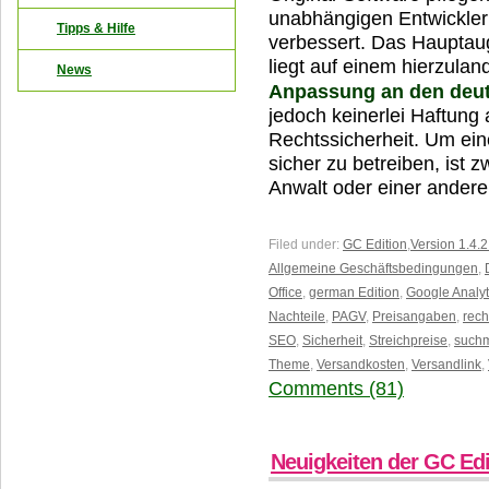
unabhängigen Entwicklern
Tipps & Hilfe
verbessert. Das Hauptau
liegt auf einem hierzula
News
Anpassung an den deu
jedoch keinerlei Haftung 
Rechtssicherheit. Um ei
sicher zu betreiben, ist 
Anwalt oder einer ander
Filed under:
GC Edition
,
Version 1.4.2
Allgemeine Geschäftsbedingungen
,
Office
,
german Edition
,
Google Analyt
Nachteile
,
PAGV
,
Preisangaben
,
rech
SEO
,
Sicherheit
,
Streichpreise
,
suchm
Theme
,
Versandkosten
,
Versandlink
,
Comments (81)
Neuigkeiten der GC Edit