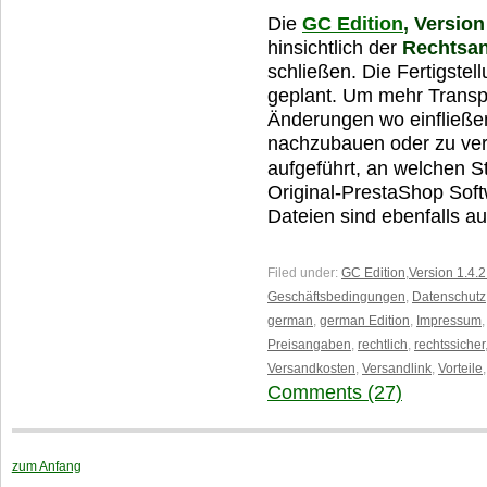
Die
GC Edition
, Version
hinsichtlich der
Rechtsan
schließen. Die Fertigstell
geplant. Um mehr Transp
Änderungen wo einfließen
nachzubauen oder zu ver
aufgeführt, an welchen St
Original-PrestaShop Soft
Dateien sind ebenfalls au
Filed under:
GC Edition
,
Version 1.4.2
Geschäftsbedingungen
,
Datenschutz
german
,
german Edition
,
Impressum
Preisangaben
,
rechtlich
,
rechtssicher
Versandkosten
,
Versandlink
,
Vorteile
Comments (27)
zum Anfang