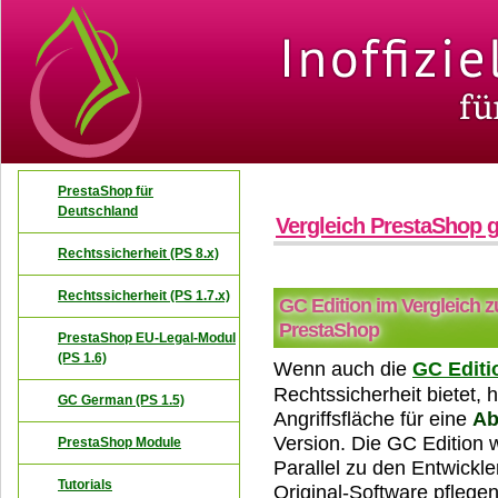
PrestaShop für
Deutschland
Vergleich PrestaShop 
Rechtssicherheit (PS 8.x)
Rechtssicherheit (PS 1.7.x)
GC Edition im Vergleich zu
PrestaShop
PrestaShop EU-Legal-Modul
(PS 1.6)
Wenn auch die
GC Editi
Rechtssicherheit bietet,
GC German (PS 1.5)
Angriffsfläche für eine
A
Version. Die GC Edition w
PrestaShop Module
Parallel zu den Entwickle
Tutorials
Original-Software pflegen