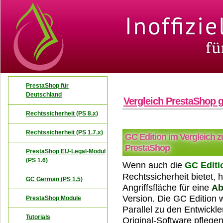
PrestaShop für
Deutschland
Vergleich PrestaShop 
Rechtssicherheit (PS 8.x)
Rechtssicherheit (PS 1.7.x)
GC Edition im Vergleich zu
PrestaShop
PrestaShop EU-Legal-Modul
(PS 1.6)
Wenn auch die
GC Editi
Rechtssicherheit bietet,
GC German (PS 1.5)
Angriffsfläche für eine
A
Version. Die GC Edition w
PrestaShop Module
Parallel zu den Entwickle
Tutorials
Original-Software pflegen