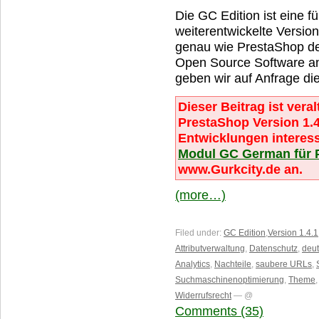
Die GC Edition ist eine 
weiterentwickelte Version
genau wie PrestaShop de
Open Source Software a
geben wir auf Anfrage di
Dieser Beitrag ist veral
PrestaShop Version 1.4
Entwicklungen interess
Modul GC German für 
www.Gurkcity.de an.
(more…)
Filed under:
GC Edition
,
Version 1.4.1
Attributverwaltung
,
Datenschutz
,
deut
Analytics
,
Nachteile
,
saubere URLs
,
Suchmaschinenoptimierung
,
Theme
Widerrufsrecht
— @
Comments (35)