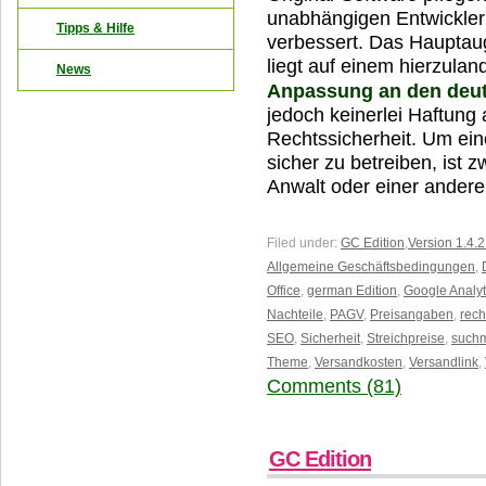
unabhängigen Entwicklern
Tipps & Hilfe
verbessert. Das Hauptau
liegt auf einem hierzula
News
Anpassung an den deu
jedoch keinerlei Haftung 
Rechtssicherheit. Um ei
sicher zu betreiben, ist 
Anwalt oder einer ander
Filed under:
GC Edition
,
Version 1.4.2
Allgemeine Geschäftsbedingungen
,
Office
,
german Edition
,
Google Analyt
Nachteile
,
PAGV
,
Preisangaben
,
rech
SEO
,
Sicherheit
,
Streichpreise
,
suchm
Theme
,
Versandkosten
,
Versandlink
,
Comments (81)
GC Edition