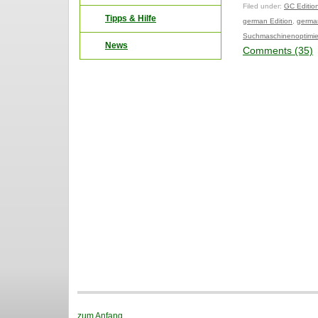
Filed under:
GC Editio
Tipps & Hilfe
german Edition
,
germa
Suchmaschinenoptimi
News
Comments (35)
zum Anfang