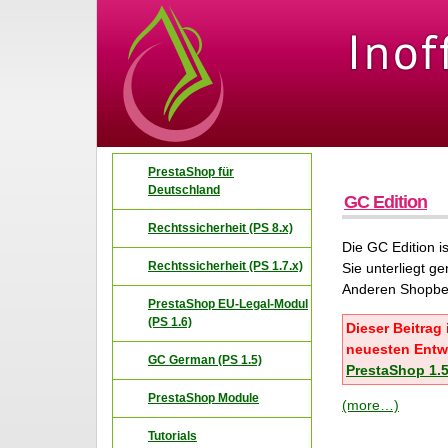
PrestaShop für
Deutschland
GC Edition
Rechtssicherheit (PS 8.x)
Die GC Edition i
Rechtssicherheit (PS 1.7.x)
Sie unterliegt 
Anderen Shopbetr
PrestaShop EU-Legal-Modul
(PS 1.6)
Dieser Beitrag 
neuesten Entwi
GC German (PS 1.5)
PrestaShop 1.
PrestaShop Module
(more…)
Tutorials