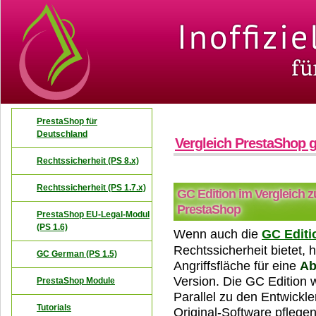
PrestaShop für
Deutschland
Vergleich PrestaShop 
Rechtssicherheit (PS 8.x)
Rechtssicherheit (PS 1.7.x)
GC Edition im Vergleich zu
PrestaShop
PrestaShop EU-Legal-Modul
(PS 1.6)
Wenn auch die
GC Editi
Rechtssicherheit bietet,
GC German (PS 1.5)
Angriffsfläche für eine
A
Version. Die GC Edition w
PrestaShop Module
Parallel zu den Entwickle
Tutorials
Original-Software pflegen