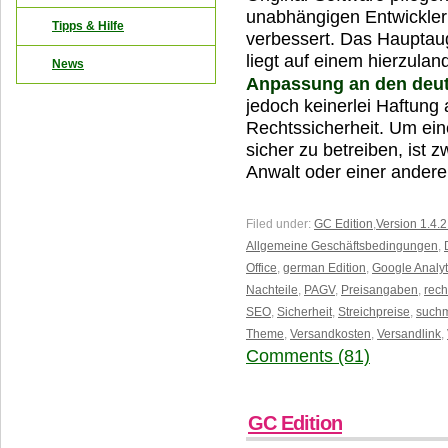
unabhängigen Entwicklern
Tipps & Hilfe
verbessert. Das Hauptau
liegt auf einem hierzula
News
Anpassung an den deu
jedoch keinerlei Haftung 
Rechtssicherheit. Um ei
sicher zu betreiben, ist 
Anwalt oder einer ander
Filed under:
GC Edition
,
Version 1.4.2
Allgemeine Geschäftsbedingungen
,
Office
,
german Edition
,
Google Analyt
Nachteile
,
PAGV
,
Preisangaben
,
rech
SEO
,
Sicherheit
,
Streichpreise
,
suchm
Theme
,
Versandkosten
,
Versandlink
,
Comments (81)
GC Edition