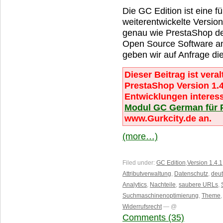
Die GC Edition ist eine 
weiterentwickelte Version
genau wie PrestaShop de
Open Source Software a
geben wir auf Anfrage di
Dieser Beitrag ist veral
PrestaShop Version 1.4
Entwicklungen interess
Modul GC German für 
www.Gurkcity.de an.
(more…)
Filed under:
GC Edition
,
Version 1.4.1
Attributverwaltung
,
Datenschutz
,
deut
Analytics
,
Nachteile
,
saubere URLs
,
Suchmaschinenoptimierung
,
Theme
Widerrufsrecht
— @
Comments (35)