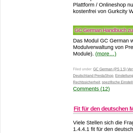
Plattform / Onlineshop 
kostenfrei von Gurkcity
GC German Handbuch zur
Das Modul GC German wir
Modulverwaltung von Pres
Module).
(more…)
Filed under:
GC German (PS 1.5)
,
Ver
Deutschland PrestaShop
,
Einstellun
Rechtssicherheit
,
spezifische Einste
Comments (12)
Fit für den deutschen 
Viele Stellen sich die Fr
1.4.4.1 fit für den deutsc