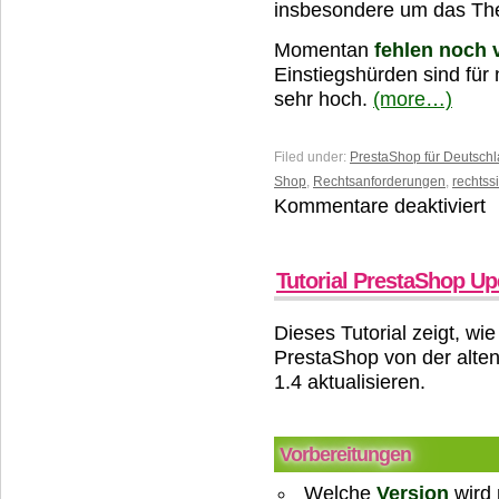
insbesondere um das The
Momentan
fehlen noch 
Einstiegshürden sind für
sehr hoch.
(more…)
Filed under:
PrestaShop für Deutsch
Shop
,
Rechtsanforderungen
,
rechtss
Kommentare deaktiviert
fü
Fi
fü
d
Tutorial PrestaShop Upd
d
M
Dieses Tutorial zeigt, wi
PrestaShop von der alten
1.4 aktualisieren.
Vorbereitungen
Welche
Version
wird