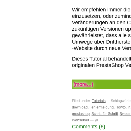
Wir empfehlen immer die
einzusetzen, oder zumind
Veränderungen an den Co
zukünftigen Versionen up
gewährleistet, dass alle 
Umwege über Drittherstel
-Website durch neue Vers
Dieses Tutorial behandel
originalen PrestaShop Ver
(more…)
Filed under:
Tutorials
— Schlagwörte
download
,
Fehlermeldung
,
Howto
,
In
prestashop
,
Schritt-für-Schritt
,
System
Webserver
— @
Comments (6)