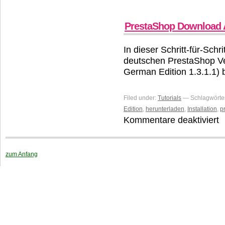
PrestaShop Download 
In dieser Schritt-für-Sch
deutschen PrestaShop Ver
German Edition 1.3.1.1)
Filed under:
Tutorials
— Schlagwörte
Edition
,
herunterladen
,
Installation
,
p
Kommentare deaktiviert
fü
P
D
A
zum Anfang