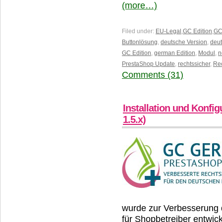
(more…)
Filed under:
EU-Legal
,
GC Edition
,
GC
Buttonlösung
,
deutsche Version
,
deu
GC Edition
,
german Edition
,
Modul
,
n
PrestaShop Update
,
rechtssicher
,
Rec
Comments (31)
Installation und Konfi
1.5.x)
wurde zur Verbesserung d
für Shopbetreiber entwic