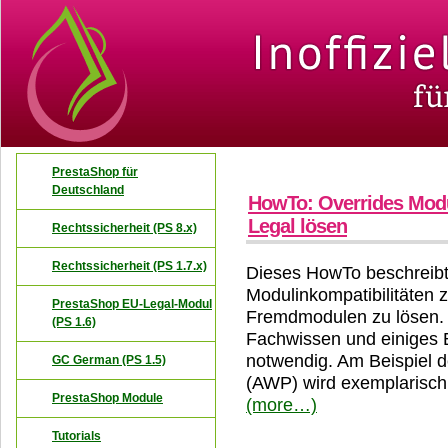
PrestaShop für
Deutschland
HowTo: Overrides Modu
Legal lösen
Rechtssicherheit (PS 8.x)
Rechtssicherheit (PS 1.7.x)
Dieses HowTo beschreib
Modulinkompatibilitäten
PrestaShop EU-Legal-Modul
Fremdmodulen zu lösen. D
(PS 1.6)
Fachwissen und einiges 
notwendig. Am Beispiel d
GC German (PS 1.5)
(AWP) wird exemplarisch
PrestaShop Module
(more…)
Tutorials