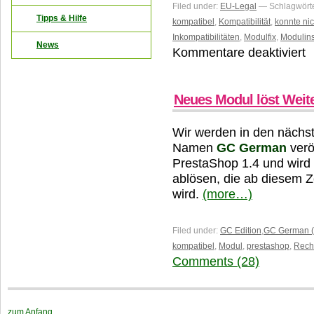
Filed under:
EU-Legal
— Schlagwört
Tipps & Hilfe
kompatibel
,
Kompatibilität
,
konnte nic
Inkompatibilitäten
,
Modulfix
,
Modulins
News
Kommentare deaktiviert
fü
H
O
Mo
Neues Modul löst Weit
mi
E
Wir werden in den nächs
L
Namen
GC German
veröf
l
PrestaShop 1.4 und wird
ablösen, die ab diesem Z
wird.
(more…)
Filed under:
GC Edition
,
GC German (
kompatibel
,
Modul
,
prestashop
,
Recht
Comments (28)
zum Anfang