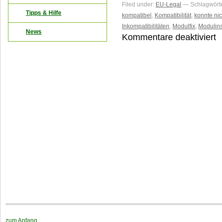
Filed under:
EU-Legal
— Schlagwört
Tipps & Hilfe
kompatibel
,
Kompatibilität
,
konnte nic
Inkompatibilitäten
,
Modulfix
,
Modulins
News
Kommentare deaktiviert
fü
H
O
Mo
mi
E
L
l
zum Anfang