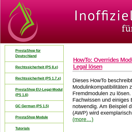
PrestaShop für
Deutschland
HowTo: Overrides Modu
Legal lösen
Rechtssicherheit (PS 8.x)
Rechtssicherheit (PS 1.7.x)
Dieses HowTo beschreib
Modulinkompatibilitäten
PrestaShop EU-Legal-Modul
Fremdmodulen zu lösen. D
(PS 1.6)
Fachwissen und einiges 
notwendig. Am Beispiel d
GC German (PS 1.5)
(AWP) wird exemplarisch
PrestaShop Module
(more…)
Tutorials