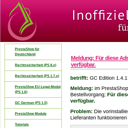
PrestaShop für
Deutschland
Meldung: Für diese Adr
verfügbar.
Rechtssicherheit (PS 8.x)
Rechtssicherheit (PS 1.7.x)
betrifft:
GC Edition 1.4.1
PrestaShop EU-Legal-Modul
Meldung:
im PrestaShop
(PS 1.6)
Bestellvorgang;
Für dies
verfügbar.
GC German (PS 1.5)
Problem:
Die vorinstallie
PrestaShop Module
Lieferanten funktionieren 
Tutorials