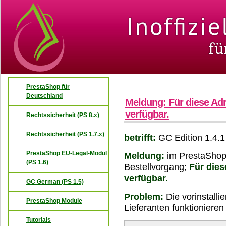
PrestaShop für
Deutschland
Meldung: Für diese Adr
verfügbar.
Rechtssicherheit (PS 8.x)
Rechtssicherheit (PS 1.7.x)
betrifft:
GC Edition 1.4.1
PrestaShop EU-Legal-Modul
Meldung:
im PrestaShop
(PS 1.6)
Bestellvorgang;
Für dies
verfügbar.
GC German (PS 1.5)
Problem:
Die vorinstallie
PrestaShop Module
Lieferanten funktionieren 
Tutorials